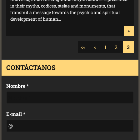
in their myths, codices, stelae and monuments, that
transmit a message towards the psychic and spiritual
development of human...
+
<<
<
1
2
3
CONTÁCTANOS
Nombre *
E-mail *