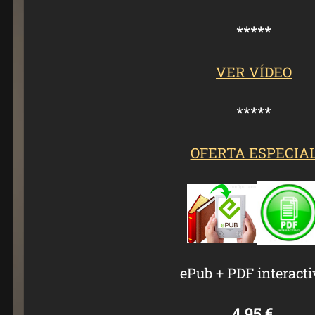
*****
VER VÍDEO
*****
OFERTA ESPECIA
ePub + PDF interacti
4.95 €