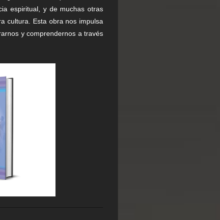
cia espiritual, y de muchas otras
a cultura. Esta obra nos impulsa
trarnos y comprendernos a través