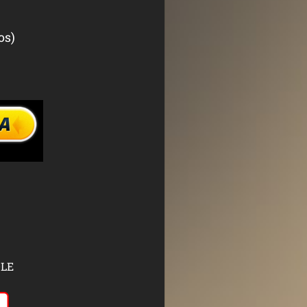
os)
DLE