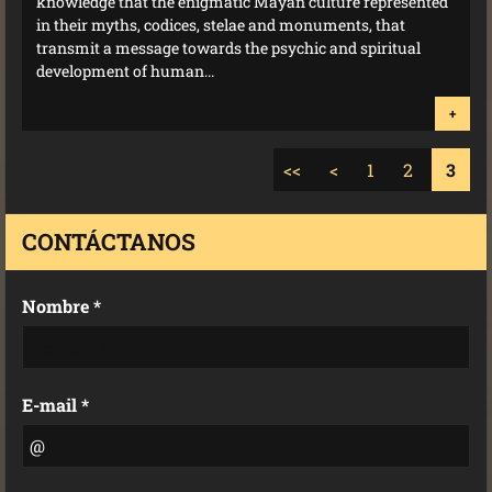
knowledge that the enigmatic Mayan culture represented
in their myths, codices, stelae and monuments, that
transmit a message towards the psychic and spiritual
development of human...
+
<<
<
1
2
3
CONTÁCTANOS
Nombre *
E-mail *