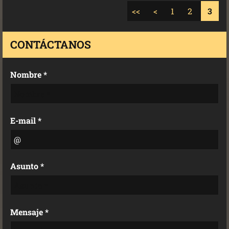
<<
<
1
2
3
CONTÁCTANOS
Nombre *
E-mail *
Asunto *
Mensaje *