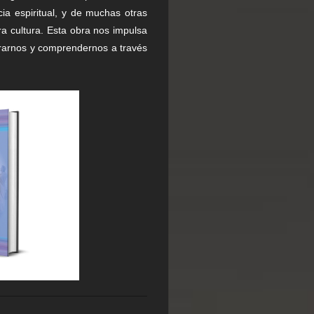
cia espiritual, y de muchas otras
a cultura. Esta obra nos impulsa
trarnos y comprendernos a través