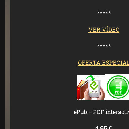
*****
VER VÍDEO
*****
OFERTA ESPECIA
ePub + PDF interacti
4.95 €