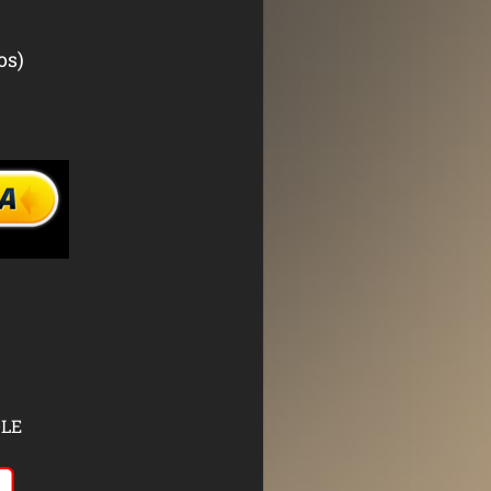
os)
DLE