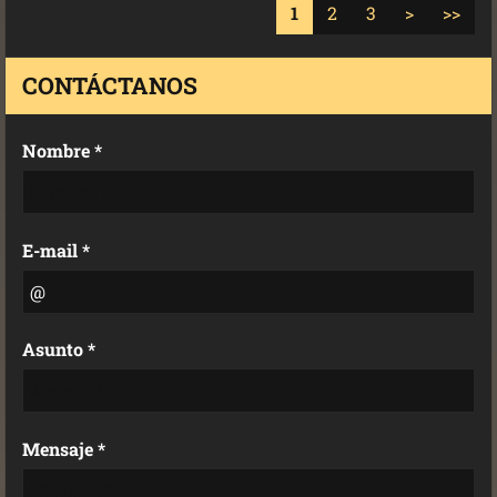
1
2
3
>
>>
CONTÁCTANOS
Nombre *
E-mail *
Asunto *
Mensaje *